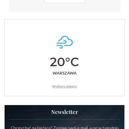
20°C
WARSZAWA
Wybierz miasto
Newsletter
Chcesz być na bieżąco? Zostaw swój e-mail, a raz w tygodniu