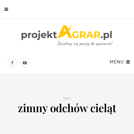
Newsletter
Chcesz być na bieżąco? Zostaw swój e-mail, a raz w tygodniu
prześlemy Ci nasze najlepsze artykuły!
MENU
TAG
zimny odchów cieląt
Twoje dane osobowe będą przetwarzane zgodnie z
Polityką prywatności
.