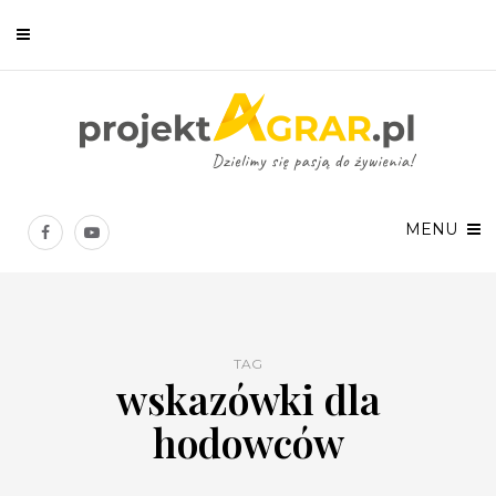
Newsletter
Chcesz być na bieżąco? Zostaw swój e-mail, a raz w tygodniu
prześlemy Ci nasze najlepsze artykuły!
MENU
TAG
wskazówki dla
Twoje dane osobowe będą przetwarzane zgodnie z
Polityką prywatności
.
hodowców