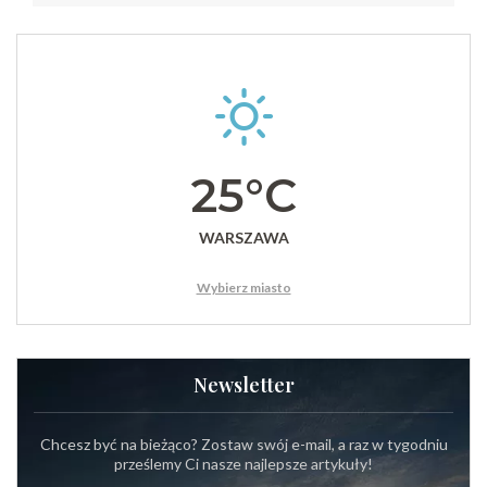
25°C
WARSZAWA
Wybierz miasto
Newsletter
Chcesz być na bieżąco? Zostaw swój e-mail, a raz w tygodniu
prześlemy Ci nasze najlepsze artykuły!