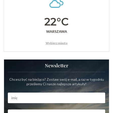
22°C
WARSZAWA
Wybierz miasto
Newsletter
Chcesz być na bieżąco? Zostaw swój e-mail, a raz w tygodniu
prześlemy Ci nasze najlepsze artykuły!