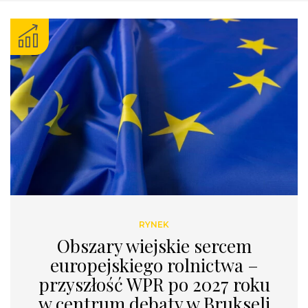
RYNEK
Obszary wiejskie sercem
europejskiego rolnictwa –
przyszłość WPR po 2027 roku
w centrum debaty w Brukseli