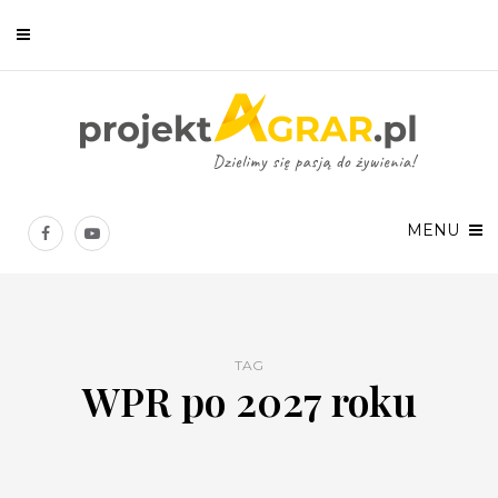
Newsletter
Chcesz być na bieżąco? Zostaw swój e-mail, a raz w tygodniu
prześlemy Ci nasze najlepsze artykuły!
MENU
TAG
WPR po 2027 roku
Twoje dane osobowe będą przetwarzane zgodnie z
Polityką prywatności
.