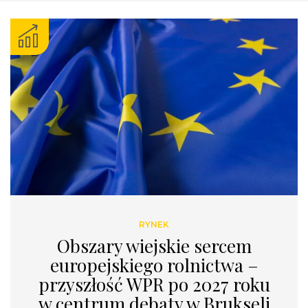
RYNEK
Obszary wiejskie sercem
europejskiego rolnictwa –
przyszłość WPR po 2027 roku
w centrum debaty w Brukseli