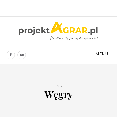
Newsletter
Chcesz być na bieżąco? Zostaw swój e-mail, a raz w tygodniu
prześlemy Ci nasze najlepsze artykuły!
MENU
TAG
Węgry
Twoje dane osobowe będą przetwarzane zgodnie z
Polityką prywatności
.