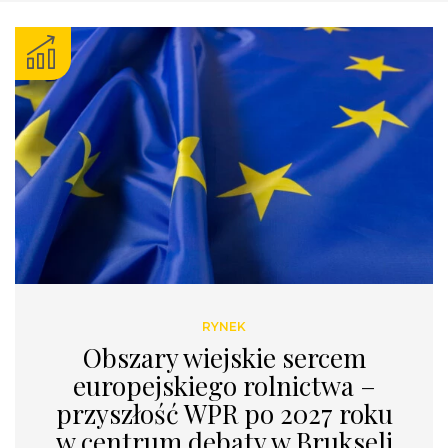
RYNEK
Obszary wiejskie sercem
europejskiego rolnictwa –
przyszłość WPR po 2027 roku
w centrum debaty w Brukseli