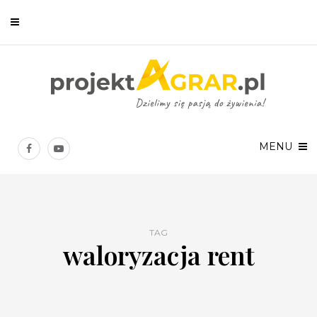
Newsletter
Chcesz być na bieżąco? Zostaw swój e-mail, a raz w tygodniu
prześlemy Ci nasze najlepsze artykuły!
MENU
TAG
waloryzacja rent
Twoje dane osobowe będą przetwarzane zgodnie z
Polityką prywatności
.