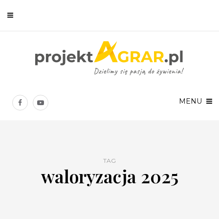
Newsletter
Chcesz być na bieżąco? Zostaw swój e-mail, a raz w tygodniu
prześlemy Ci nasze najlepsze artykuły!
MENU
TAG
waloryzacja 2025
Twoje dane osobowe będą przetwarzane zgodnie z
Polityką prywatności
.