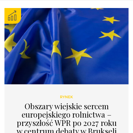
RYNEK
Obszary wiejskie sercem
europejskiego rolnictwa –
przyszłość WPR po 2027 roku
w centrum debaty w Brukseli