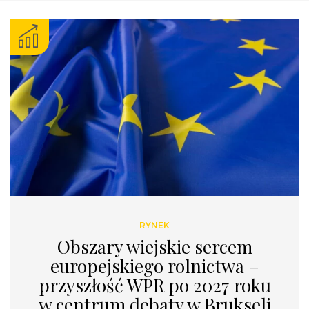
RYNEK
Obszary wiejskie sercem
europejskiego rolnictwa –
przyszłość WPR po 2027 roku
w centrum debaty w Brukseli