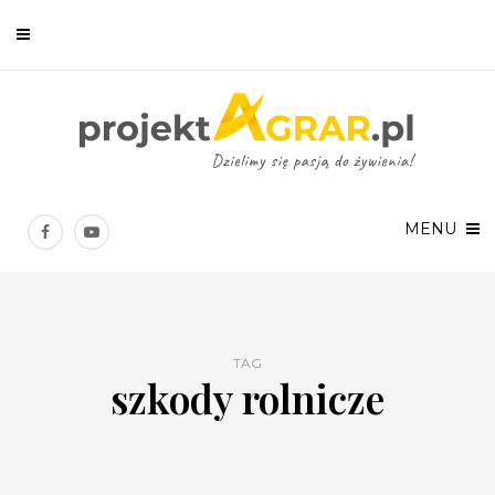
Newsletter
Chcesz być na bieżąco? Zostaw swój e-mail, a raz w tygodniu
prześlemy Ci nasze najlepsze artykuły!
MENU
TAG
szkody rolnicze
Twoje dane osobowe będą przetwarzane zgodnie z
Polityką prywatności
.