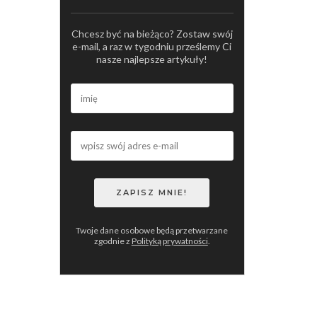
Chcesz być na bieżąco? Zostaw swój
e-mail, a raz w tygodniu prześlemy Ci
nasze najlepsze artykuły!
Twoje dane osobowe będą przetwarzane
zgodnie z
Polityką prywatności
.