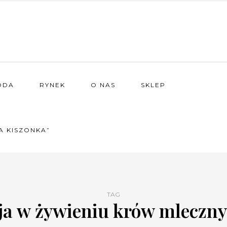
ODA
RYNEK
O NAS
SKLEP
A KISZONKA”
TAG
ja w żywieniu krów mleczn