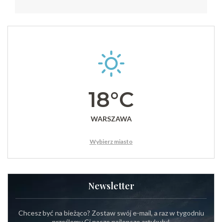
18°C
WARSZAWA
Wybierz miasto
Newsletter
Chcesz być na bieżąco? Zostaw swój e-mail, a raz w tygodniu
prześlemy Ci nasze najlepsze artykuły!