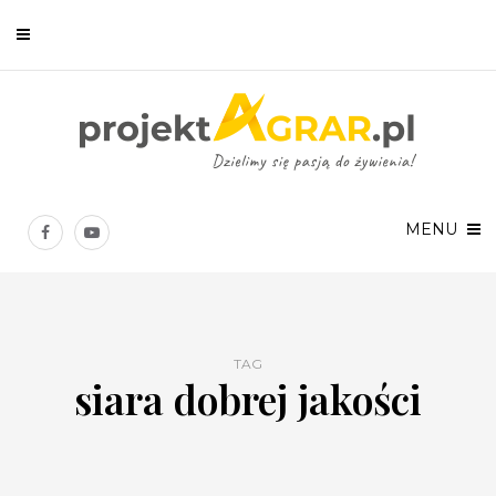
Newsletter
Chcesz być na bieżąco? Zostaw swój e-mail, a raz w tygodniu
prześlemy Ci nasze najlepsze artykuły!
MENU
TAG
siara dobrej jakości
Twoje dane osobowe będą przetwarzane zgodnie z
Polityką prywatności
.