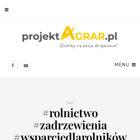
Newsletter
Chcesz być na bieżąco? Zostaw swój e-mail, a raz w tygodniu
prześlemy Ci nasze najlepsze artykuły!
MENU
TAG
#rolnictwo
Twoje dane osobowe będą przetwarzane zgodnie z
Polityką prywatności
.
#zadrzewienia
#wsparciedlarolników