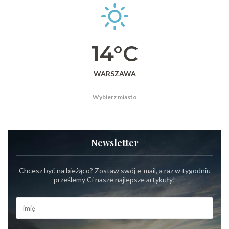
14°C
WARSZAWA
Wybierz miasto
Newsletter
Chcesz być na bieżąco? Zostaw swój e-mail, a raz w tygodniu
prześlemy Ci nasze najlepsze artykuły!