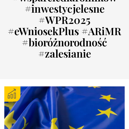
#inwestycjelesne
#WPR2025
#eWniosekPlus #ARiMR
#bioróżnorodność
#zalesianie