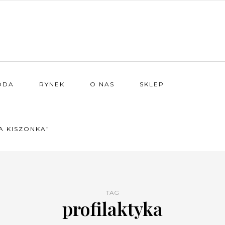
ODA
RYNEK
O NAS
SKLEP
A KISZONKA”
TAG
profilaktyka