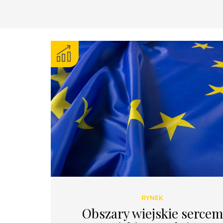
RYNEK
Obszary wiejskie sercem