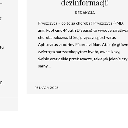
–
dezinformacji!
Chcesz być na bieżąco? Zostaw swój e-mail, a raz
REDAKCJA
w tygodniu prześlemy Ci nasze najlepsze artykuły!
w
Pryszczyca – co to za choroba? Pryszczyca (FMD,
ang. Foot-and-Mouth Disease) to wysoce zaraźliw
choroba zakaźna, której przyczyną jest wirus
Aphtovirus z rodziny Picornaviridae. Atakuje główn
etu
zwierzęta parzystokopytne: bydło, owce, kozy,
świnie oraz dzikie przeżuwacze, takie jak jelenie czy
sarny….
UE,…
Twoje dane osobowe będą przetwarzane zgodnie
z
Polityką prywatności
.
16 MAJA 2025