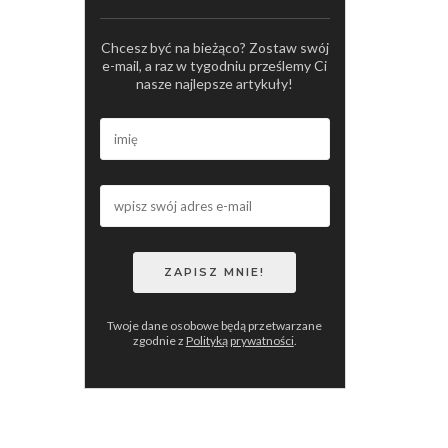
Chcesz być na bieżąco? Zostaw swój
e-mail, a raz w tygodniu prześlemy Ci
nasze najlepsze artykuły!
Twoje dane osobowe będą przetwarzane
zgodnie z
Polityką prywatności
.