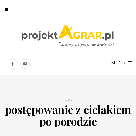
Newsletter
Chcesz być na bieżąco? Zostaw swój e-mail, a raz w tygodniu
prześlemy Ci nasze najlepsze artykuły!
MENU
TAG
postępowanie z cielakiem
Twoje dane osobowe będą przetwarzane zgodnie z
Polityką prywatności
.
po porodzie