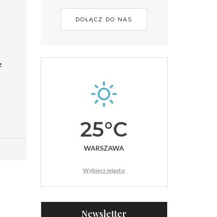
DOŁĄCZ DO NAS
d
z
25°C
WARSZAWA
Wybierz miasto
Newsletter