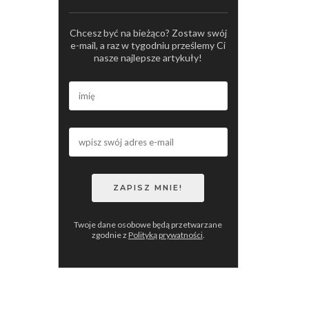
Chcesz być na bieżąco? Zostaw swój
e-mail, a raz w tygodniu prześlemy Ci
nasze najlepsze artykuły!
Twoje dane osobowe będą przetwarzane
zgodnie z
Polityką prywatności
.