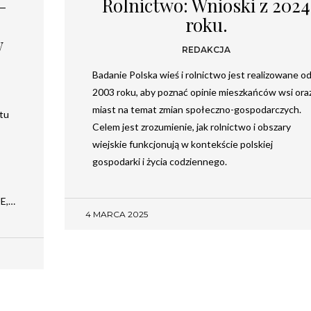
Rolnictwo: Wnioski z 2024
–
roku.
Chcesz być na bieżąco? Zostaw swój e-mail, a raz
w tygodniu prześlemy Ci nasze najlepsze artykuły!
w
REDAKCJA
Badanie Polska wieś i rolnictwo jest realizowane o
2003 roku, aby poznać opinie mieszkańców wsi ora
miast na temat zmian społeczno-gospodarczych.
etu
Celem jest zrozumienie, jak rolnictwo i obszary
wiejskie funkcjonują w kontekście polskiej
gospodarki i życia codziennego.
UE,…
Twoje dane osobowe będą przetwarzane zgodnie
z
Polityką prywatności
.
4 MARCA 2025