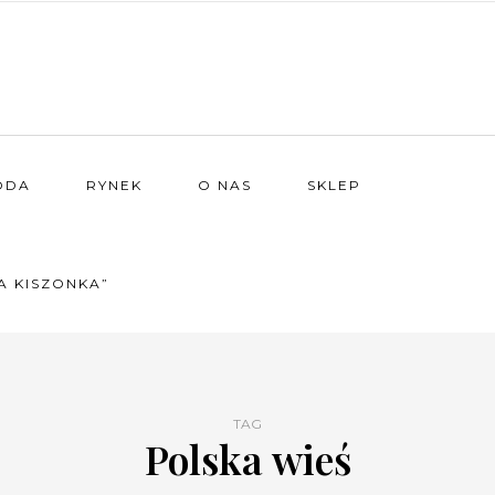
ODA
RYNEK
O NAS
SKLEP
A KISZONKA”
TAG
Polska wieś