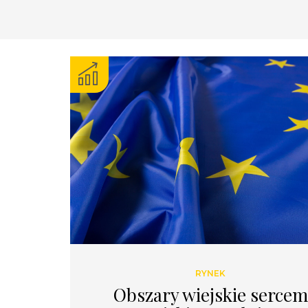
RYNEK
Obszary wiejskie sercem