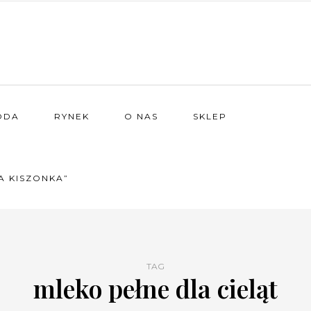
ODA
RYNEK
O NAS
SKLEP
A KISZONKA”
TAG
mleko pełne dla cieląt