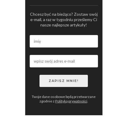
Chcesz być na bieżąco? Zostaw swój
e-mail, a raz w tygodniu prześlemy Ci
nasze najlepsze artykuły!
Twoje dane osobowe będą przetwarzane
zgodnie z
Polityką prywatności
.