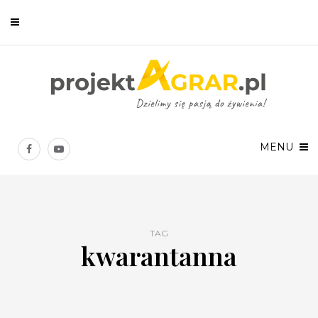
Newsletter
Chcesz być na bieżąco? Zostaw swój e-mail, a raz w tygodniu
prześlemy Ci nasze najlepsze artykuły!
MENU
TAG
kwarantanna
Twoje dane osobowe będą przetwarzane zgodnie z
Polityką prywatności
.