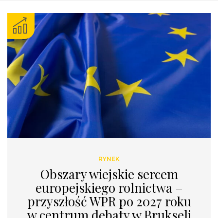
RYNEK
Obszary wiejskie sercem
europejskiego rolnictwa –
przyszłość WPR po 2027 roku
w centrum debaty w Brukseli