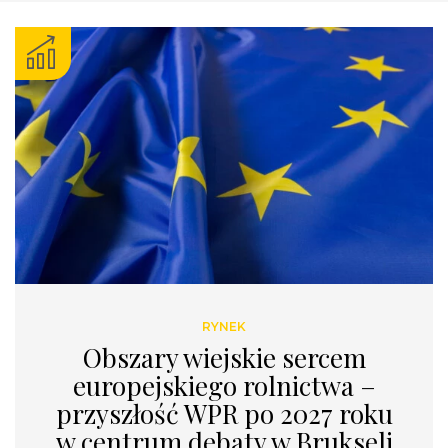
RYNEK
Obszary wiejskie sercem
europejskiego rolnictwa –
przyszłość WPR po 2027 roku
w centrum debaty w Brukseli