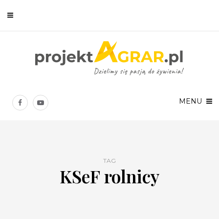
Newsletter
Chcesz być na bieżąco? Zostaw swój e-mail, a raz w tygodniu
prześlemy Ci nasze najlepsze artykuły!
MENU
TAG
KSeF rolnicy
Twoje dane osobowe będą przetwarzane zgodnie z
Polityką prywatności
.