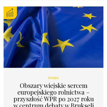
RYNEK
Obszary wiejskie sercem
europejskiego rolnictwa –
przyszłość WPR po 2027 roku
w centrum debaty w Brukseli