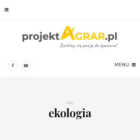
Newsletter
Chcesz być na bieżąco? Zostaw swój e-mail, a raz w tygodniu
prześlemy Ci nasze najlepsze artykuły!
MENU
TAG
ekologia
Twoje dane osobowe będą przetwarzane zgodnie z
Polityką prywatności
.