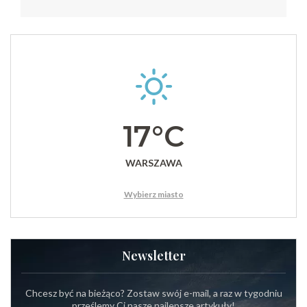
17°C
WARSZAWA
Wybierz miasto
Newsletter
Chcesz być na bieżąco? Zostaw swój e-mail, a raz w tygodniu
prześlemy Ci nasze najlepsze artykuły!